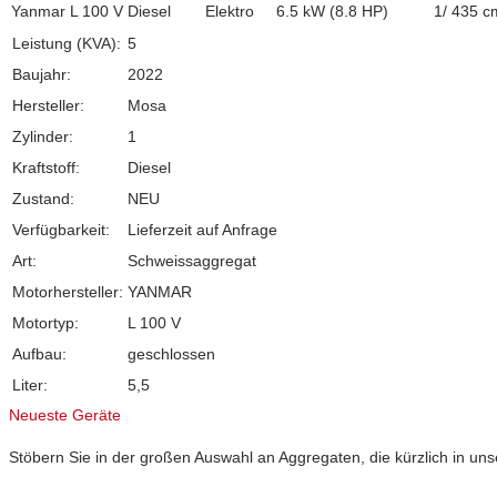
Yanmar L 100 V
Diesel
Elektro
6.5 kW (8.8 HP)
1/ 435 c
Leistung (KVA):
5
Baujahr:
2022
Hersteller:
Mosa
Zylinder:
1
Kraftstoff:
Diesel
Zustand:
NEU
Verfügbarkeit:
Lieferzeit auf Anfrage
Art:
Schweissaggregat
Motorhersteller:
YANMAR
Motortyp:
L 100 V
Aufbau:
geschlossen
Liter:
5,5
Neueste Geräte
Stöbern Sie in der großen Auswahl an Aggregaten, die kürzlich in u